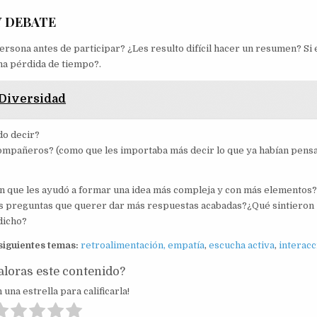
Y DEBATE
ersona antes de participar? ¿Les resulto difícil hacer un resumen? Si 
una pérdida de tiempo?.
 Diversidad
do decir?
compañeros? (como que les importaba más decir lo que ya habían pens
en que les ayudó a formar una idea más compleja y con más elementos
más preguntas que querer dar más respuestas acabadas?¿Qué sintieron
dicho?
 siguientes temas:
retroalimentación
,
empatía
,
escucha activa
,
interacc
loras este contenido?
 una estrella para calificarla!