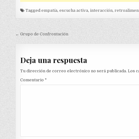
Tagged
empatía
,
escucha activa
,
interacción
,
retroalimen
Navegación
← Grupo de Confrontación
de
entradas
Deja una respuesta
Tu dirección de correo electrónico no será publicada.
Los c
Comentario
*