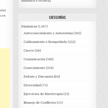
dinámica o técnica].
ratar
n es
CATEGORÍAS
Dinámicas
(1.167)
Autoconocimiento y Autoestima
(182)
Caldeamiento o Rompehielo
(212)
Cierre
(26)
Comunicación
(148)
Conocimiento
(104)
Debate y Discusión
(60)
Diversidad
(75)
Ejercicios de Risoterapia
(21)
Manejo de Conflictos
(55)