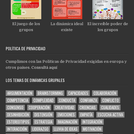
El juego de los
La dinámica ideal
El increíble poder de
grupos
existe
los grupos
POLÍTICA DE PRIVACIDAD
Cumplimos con las Políticas de Privacidad exigidas en europa y
otros países.
Consultá aquí
LOS TEMAS DE DINÁMICAS GRUPALES
ARGUMENTACIÓN
BRAINSTORMING
CAPACIDADES
COLABORACIÓN
COMPETENCIA
COMPLEJIDAD
CONDUCTA
CONFIANZA
CONFLICTO
CONSENSO
COOPERACIÓN
CREATIVIDAD
CREENCIAS
CUALIDADES
DESINHIBICIÓN
DISTENSIÓN
EMOCIONES
EMPATÍA
ESCUCHA ACTIVA
ESTEREOTIPOS
ESTRATEGIA
IMAGINACIÓN
INTEGRACIÓN
INTERACCIÓN
LIDERAZGO
LLUVIA DE IDEAS
MOTIVACIÓN