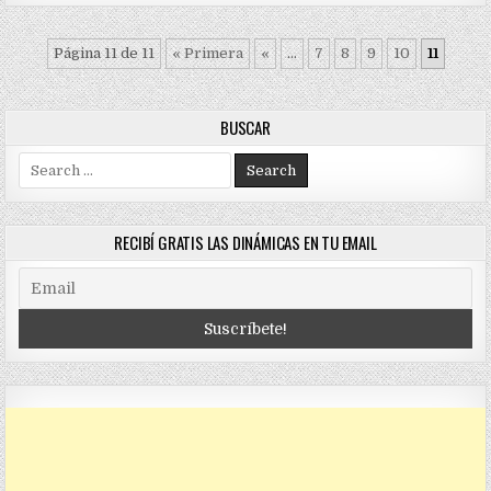
Página 11 de 11
« Primera
«
...
7
8
9
10
11
BUSCAR
Search
for:
RECIBÍ GRATIS LAS DINÁMICAS EN TU EMAIL